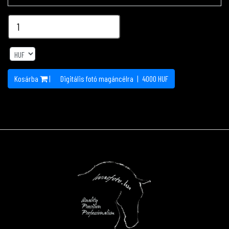
Kosárba
|
Digitális fotó magáncélra
|
4000
HUF