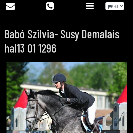
Babó Szilvia- Susy Demalais
hal13 01 1296