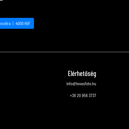
áncélra
|
4000
HUF
Elérhetőség
info@lovasfoto.hu
+36 20 956 3737