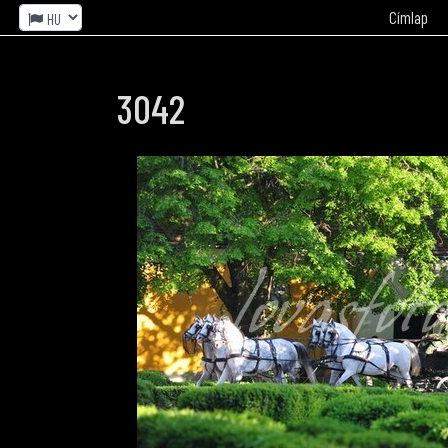
Címlap
3042