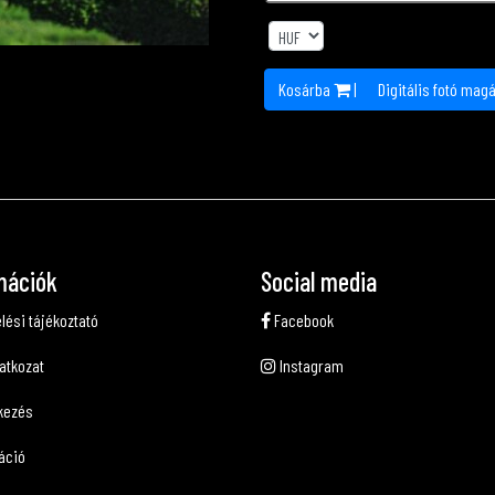
Kosárba
|
Digitális fotó mag
mációk
Social media
lési tájékoztató
Facebook
latkozat
Instagram
kezés
áció