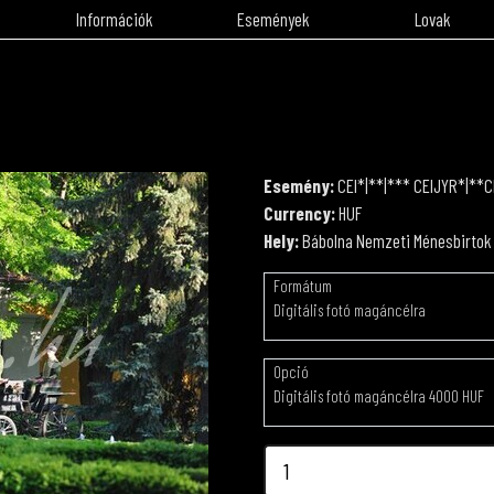
Információk
Események
Lovak
Esemény:
CEI*|**|*** CEIJYR*|**C
Currency:
HUF
Hely:
Bábolna Nemzeti Ménesbirtok
Formátum
Digitális fotó magáncélra
Opció
Digitális fotó magáncélra 4000 HUF