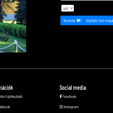
Kosárba
|
Digitális fotó mag
mációk
Social media
lési tájékoztató
Facebook
latkozat
Instagram