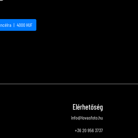
áncélra
|
4000
HUF
Elérhetőség
info@lovasfoto.hu
+36 20 956 3737