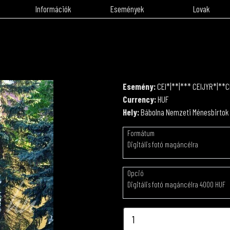
Információk
Események
Lovak
Esemény:
CEI*|**|*** CEIJYR*|**C
Currency:
HUF
Hely:
Bábolna Nemzeti Ménesbirtok
Formátum
Digitális fotó magáncélra
Opció
Digitális fotó magáncélra 4000 HUF