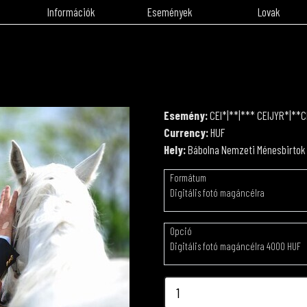
Információk
Események
Lovak
Esemény:
CEI*|**|*** CEIJYR*|**C
Currency:
HUF
Hely:
Bábolna Nemzeti Ménesbirtok
Formátum
Digitális fotó magáncélra
Opció
Digitális fotó magáncélra 4000 HUF