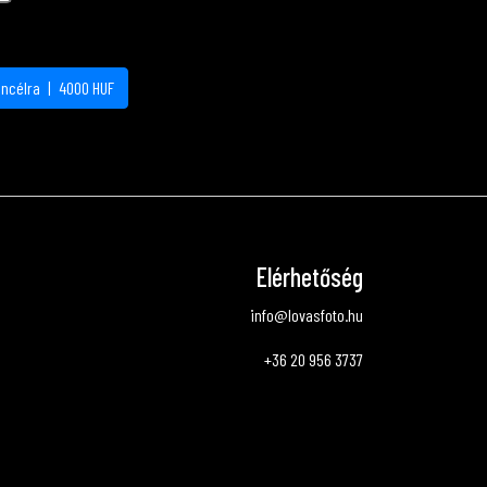
áncélra
|
4000
HUF
Elérhetőség
info@lovasfoto.hu
+36 20 956 3737