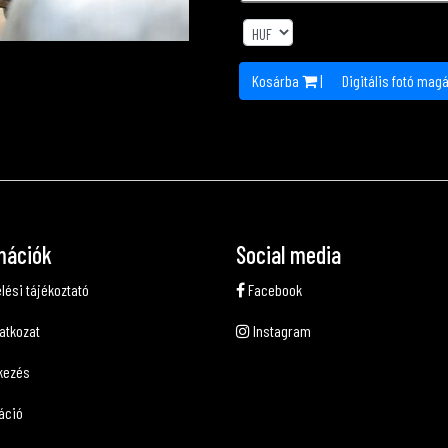
Kosárba
|
Digitális fotó mag
mációk
Social media
lési tájékoztató
Facebook
latkozat
Instagram
kezés
áció