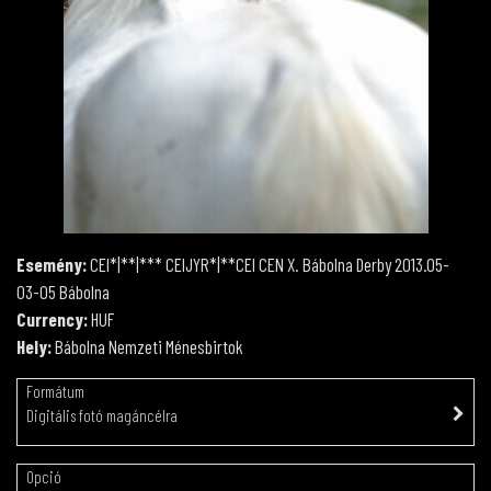
Esemény:
CEI*|**|*** CEIJYR*|**CEI CEN X. Bábolna Derby 2013.05-
03-05 Bábolna
Currency:
HUF
Hely:
Bábolna Nemzeti Ménesbirtok
Formátum
Digitális fotó magáncélra
Opció