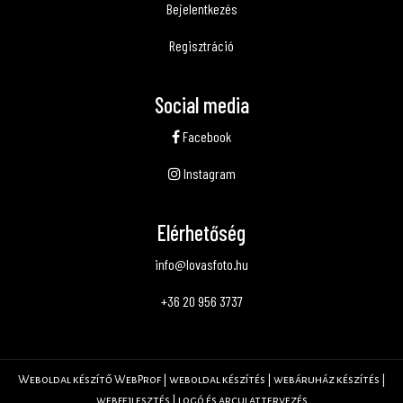
Bejelentkezés
Regisztráció
Social media
Facebook
Instagram
Elérhetőség
info@lovasfoto.hu
+36 20 956 3737
Weboldal készítő WebProf | weboldal készítés | webáruház készítés |
webfejlesztés | logó és arculattervezés