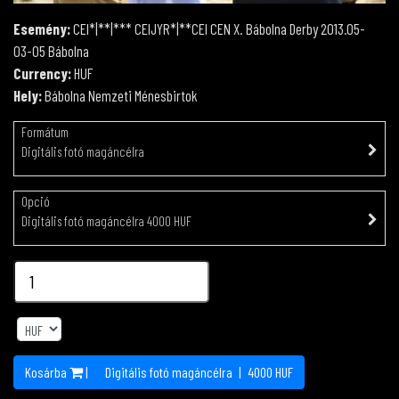
Esemény:
CEI*|**|*** CEIJYR*|**CEI CEN X. Bábolna Derby 2013.05-
03-05 Bábolna
Currency:
HUF
Hely:
Bábolna Nemzeti Ménesbirtok
Formátum
Digitális fotó magáncélra
Opció
Digitális fotó magáncélra 4000 HUF
Kosárba
|
Digitális fotó magáncélra
|
4000
HUF