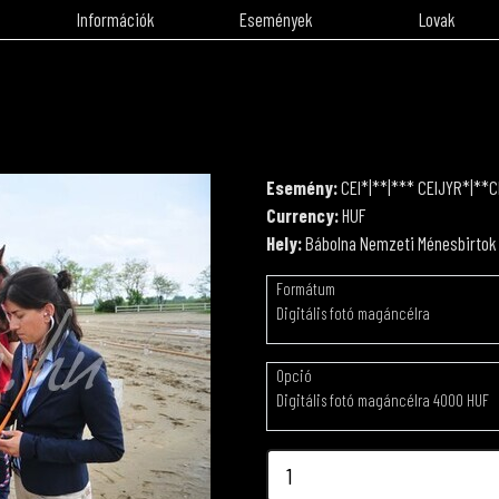
Információk
Események
Lovak
Esemény:
CEI*|**|*** CEIJYR*|**C
Currency:
HUF
Hely:
Bábolna Nemzeti Ménesbirtok
Formátum
Digitális fotó magáncélra
Opció
Digitális fotó magáncélra 4000 HUF