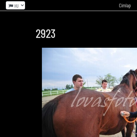
Címlap
2923