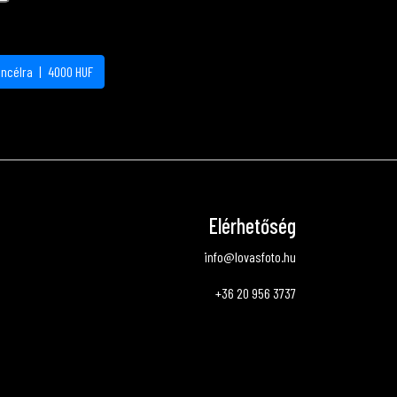
áncélra
|
4000
HUF
Elérhetőség
info@lovasfoto.hu
+36 20 956 3737