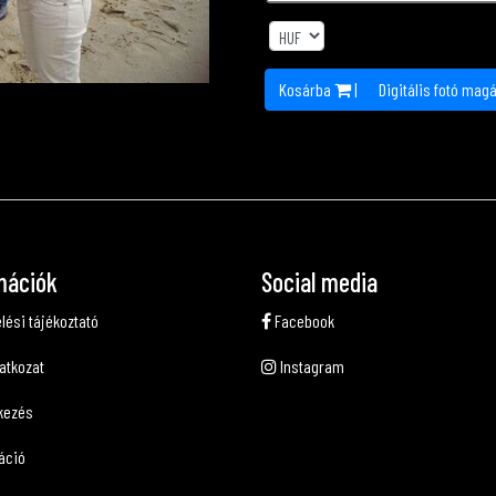
Kosárba
|
Digitális fotó mag
mációk
Social media
lési tájékoztató
Facebook
latkozat
Instagram
kezés
áció