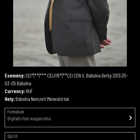
Esemény:
CEI*|**|*** CEIJYR*|**CEI CEN X. Bábolna Derby 2013.05-
03-05 Bábolna
Currency:
HUF
Hely:
Bábolna Nemzeti Ménesbirtok
Formátum
Digitális fotó magáncélra
Opció