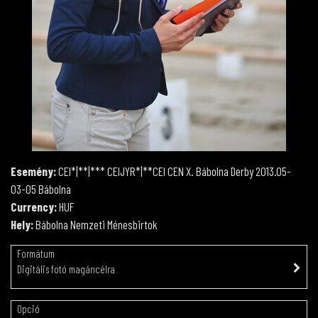
Esemény:
CEI*|**|*** CEIJYR*|**CEI CEN X. Bábolna Derby 2013.05-
03-05 Bábolna
Currency:
HUF
Hely:
Bábolna Nemzeti Ménesbirtok
Formátum
Digitális fotó magáncélra
Opció