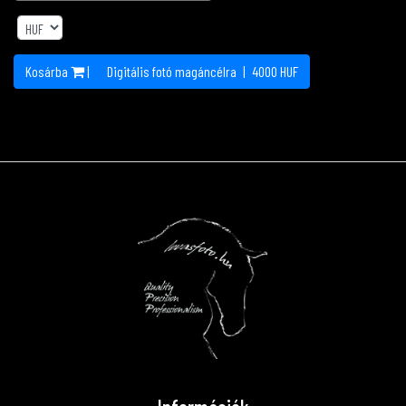
Kosárba
|
Digitális fotó magáncélra
|
4000
HUF