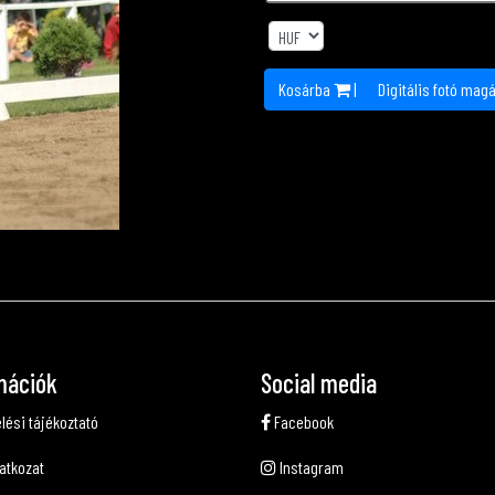
Kosárba
|
Digitális fotó mag
mációk
Social media
lési tájékoztató
Facebook
latkozat
Instagram