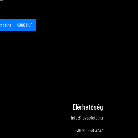
áncélra
|
4000
HUF
Elérhetőség
info@lovasfoto.hu
+36 20 956 3737