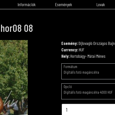
Információk
Események
Lovak
r hor08 08
Esemény:
Díjlovagló Országos Baj
Currency:
HUF
Hely:
Hortobágy- Mátai Ménes
Formátum
Digitális fotó magáncélra
Opció
Digitális fotó magáncélra 4000 HUF