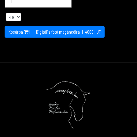
Kosárba
|
Digitális fotó magáncélra
|
4000
HUF