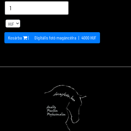
Kosárba
|
Digitális fotó magáncélra
|
4000
HUF