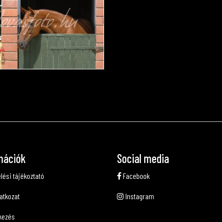
mációk
Social media
lési tájékoztató
Facebook
latkozat
Instagram
kezés